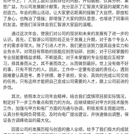
论环节上，广大员工面对当前存在的问题，开动脑筋、认真分析、集
思广益，为公司发展献计献策，充分显示了汇智源大家庭的凝聚力和
创造力。年会的爬山活动，让大家更近距离的接触了大自然，即放松
了身心，也陶冶了情操；即增强了大家的团队意思，也增进了同事间
的友谊。使我们深深体会到汇智源大家庭的温暖。
通过这次年会，使我们对公司的现状和未来的发展有了进一步的
认识。首先，汇智源公司现阶段正处于发展上升期，对于各个专业人
才的需求非常大。除了引进人才外，我们更应该努力提高自身实力和
业务水平。对项目有帮助的技能应刻苦钻研、创新；对于已经掌握的
专业技能要精益求精、不断提高；对于未掌握的专业技能应互相学
习，择其善而从之，其不善而改之，从而做到最好。世上没有做不好
的事，只有不努力的人。因此，工作中一定要有忠诚的责任心，遇到
困难要认真思考、勇于拼搏、敢于承担，安全、高效的完成公司交给
的任务。只有这样才能把自己变成公司需要的人才，跟上公司前进的
步伐。
其次，依照本次公司年会精神，结合我们盘锦项目部实际情况，
制定好下一步工作重点和努力的方向。应继续做好对甲方的技术服务
工作，加强与甲方和电厂方面的沟通与协调，积极发挥主观能动性，
认真分析电网负荷情况，及时向电厂提出建议，并快速做出调整，保
证各方调峰收益的最大化。
回首公司的发展历程与创造的傲人业绩，给予了我们极大的成就